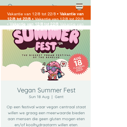
Cart
Vakantie van 12/8 tot 22/8 •
Vakantie van
12/8 tot 22/8
•
Vakantie van 12/8 tot 22/8
•
Vakantie van 12/8 tot 22/8
Vakantie van
12/8 tot 22/8 •
Vakantie van 12/8 tot 22/8
Vegan Summer Fest
Sun 18 Aug
  |  
Gent
Op een festival waar vegan centraal staat
willen we graag een meerwaarde bieden
aan mensen die geen gluten mogen eten
en/of koolhydraatarm willen eten.