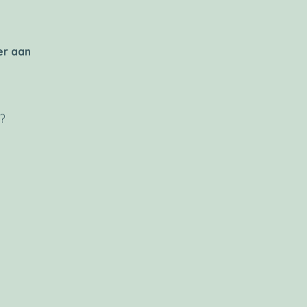
er aan
?