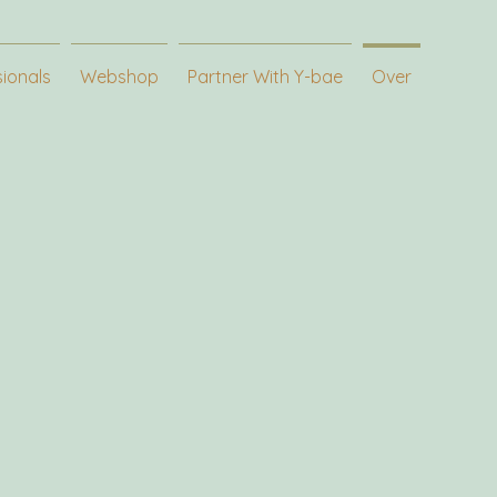
sionals
Webshop
Partner With Y-bae
Over