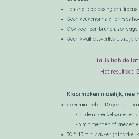
Een snelle oplossing om tijdens
Geen keukenprins of prinses hoe
Ook voor een brunch, zondags ontb
Geen kwaliteitsverlies als je je 
Ja, ik heb de l
Het resultaat, 
Klaarmaken moeili
jk, nee 
op
5 min.
heb je
10
gezonde
br
- Bij de mix enkel water en b
- 3 min mengen of kneden en 
30 à 45 min. bakken (afhankelijk