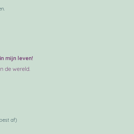
en.
in mijn leven!
en de wereld.
est af)