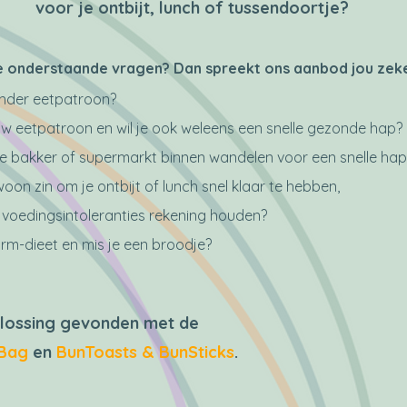
voor je ontbijt, lunch of tussendoortje?
 de onderstaande vragen? Dan spreekt ons aanbod jou zek
 ander eetpatroon?
n jouw eetpatroon en wil je ook weleens een snelle gezonde hap?
 de bakker of supermarkt binnen wandelen voor een snelle hap
ewoon zin om je ontbijt of lunch snel klaar te hebben,
 voedingsintoleranties rekening houden?
arm-dieet en mis je een broodje?
plossing gevonden met de
Bag
en
BunToasts & BunSticks
.