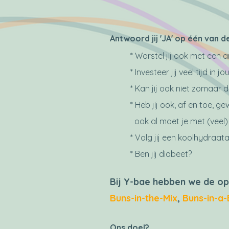
Antwoord jij 'JA' op één van
* Worstel jij ook met een
* Investeer jij veel tijd i
* Kan jij ook niet zomaar
* Heb jij ook, af en toe, g
ook al moet je met (veel)
* Volg jij een koolhydraat
* Ben jij diabeet?
Bij Y-bae hebben we de o
Buns-in-the-Mix
,
Buns-in-a-
Ons doel?