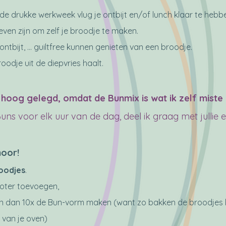
 de drukke werkweek vlug je ontbijt en/of lunc
h klaar te hebb
ven zijn om zelf je broodje te maken.
ijt, ... guiltf
ree kunnen genieten van een broodje.
broodje uit de diepvries haalt.
at hoog
gelegd
, omdat de B
un
mix is wat ik z
elf miste 
Buns voor elk uur van de dag, deel ik graag met jullie 
hoor!
oodjes
.
oter toevoegen,
dan 10x de Bun-vorm maken (want zo bakken de broodjes b
 van je ov
en)