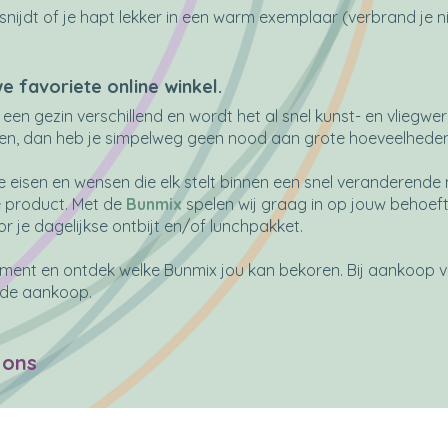
nijdt of je hapt lekker in een warm exemplaar (verbrand je nie
we favoriete online winkel.
en gezin verschillend en wordt het al snel kunst- en vliegwe
alleen, dan heb je simpelweg geen nood aan grote hoeveelhede
 eisen en wensen die elk stelt binnen een snel veranderende 
 product. Met de
Bunmix
spelen wij graag in op jouw behoeft
r je dagelijkse ontbijt en/of lunchpakket.
iment en ontdek welke Bunmix jou kan bekoren. Bij aankoop 
nde aankoop.
 ons