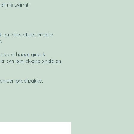
t, t is warm!)
rk om alles afgestemd te
n.
maatschappij ging ik
en om een lekkere, snelle en
van een proefpakket