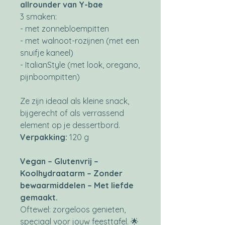
allrounder van Y-bae
3 smaken:
- met zonnebloempitten
- met walnoot-rozijnen (met een
snuifje kaneel)
- ItalianStyle (met look, oregano,
pijnboompitten)
Ze zijn ideaal als kleine snack,
bijgerecht of als verrassend
element op je dessertbord.
Verpakking:
120 g
Vegan – Glutenvrij –
Koolhydraatarm – Zonder
bewaarmiddelen – Met liefde
gemaakt.
Oftewel: zorgeloos genieten,
speciaal voor jouw feesttafel. 🌟