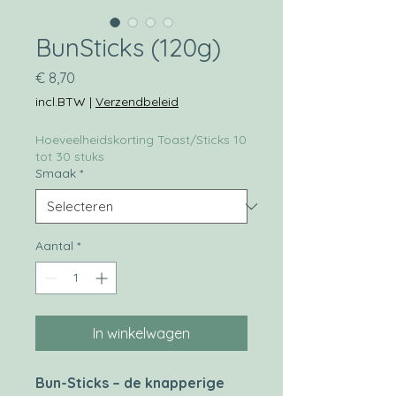
BunSticks (120g)
Prijs
€ 8,70
incl.BTW
|
Verzendbeleid
Hoeveelheidskorting Toast/Sticks 10
tot 30 stuks
Smaak
*
Aantal
*
In winkelwagen
Bun-Sticks – de knapperige