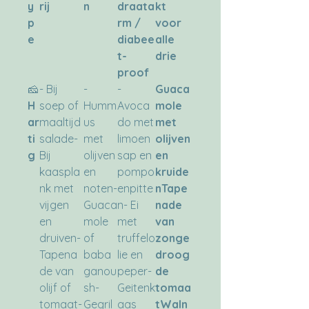
y
rij
n
draata
kt
p
rm /
voor
e
diabee
alle
t-
drie
proof
🧀
- Bij
-
-
Guaca
H
soep of
Humm
Avoca
mole
ar
maaltijd
us
do met
met
ti
salade-
met
limoen
olijven
g
Bij
olijven
sap en
en
kaaspla
en
pompo
kruide
nk met
noten-
enpitte
n
Tape
vijgen
Guaca
n- Ei
nade
en
mole
met
van
druiven-
of
truffelo
zonge
Tapena
baba
lie en
droog
de van
ganou
peper-
de
olijf of
sh-
Geitenk
tomaa
tomaat-
Gegril
aas
t
Waln