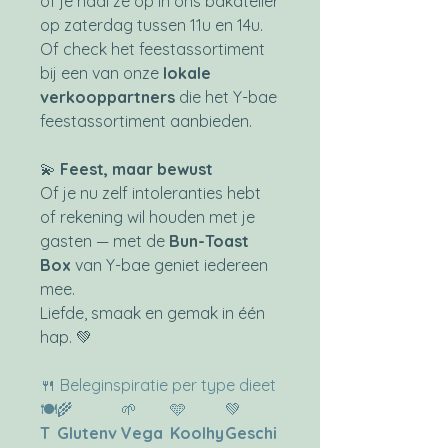
of je haal ze op in ons bakatelier
op zaterdag tussen 11u en 14u.
Of check het feestassortiment
bij een van onze
lokale
verkooppartners
die het Y-bae
feestassortiment aanbieden.
💫
Feest, maar bewust
Of je nu zelf intoleranties hebt
of rekening wil houden met je
gasten — met de
Bun-Toast
Box
van Y-bae geniet iedereen
mee.
Liefde, smaak en gemak in één
hap. 💚
🍴 Beleginspiratie per type dieet
🍽️
🌾
🌱
🩵
💚
T
Glutenv
Vega
Koolhy
Geschi