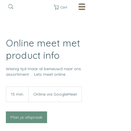
Cart
Online meet met
product info
Weinig tijd maar al benieuwd naar ons
assortiment ... Lets meet online
15 min.
1
Online via GoogleMeet
5
m
i
n
Plan je afspraak
.