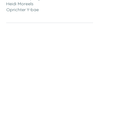
Heidi Moreels
Oprichter Y-bae
Contactgegevens
+32 497 57 78 02
info@youbae.be
Louis Van Houttestraat 19, Gent, België
Alle rechten zijn voorbehouden aan Y-bae en beschermd door
intellectuele eigendomsrechten.
Support
Menu
FAQ
Over ons
Algemene voorwaarden
Al onze producten
Restitutiebeleid
Transparantie over onze grondstoffen